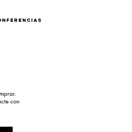
onferencias
omprar.
acte con