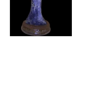
CONTACTo
email:
andres@andresgavilano.com
Tel. Whatsapp
(+34)
626 873 691